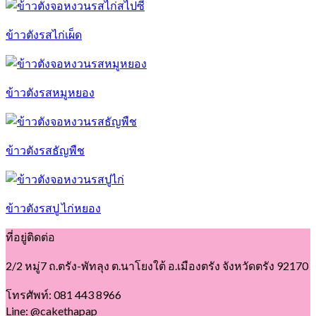
ข้าวตังรสไก่เผ็ด
ข้าวตังรสหมูหยอง
ข้าวตังรสธัญพืช
ข้าวตังรสปู ไก่หยอง
ที่อยู่ติดต่อ
2/2 หมู่7 ถ.ตรัง-พัทลุง ต.นาโยงใต้ อ.เมืองตรัง จังหวัดตรัง 92170
โทรศัพท์: 081 443 8966
Line: @cakethapap