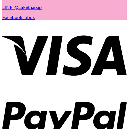
LINE: @cakethapap
Facebook Inbox