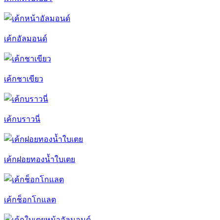
เค้กอัลมอนด์
เค้กชาเขียว
เค้กบราวนี่
เค้กฝอยทองน้ำใบเตย
เค้กช็อกโกแลต