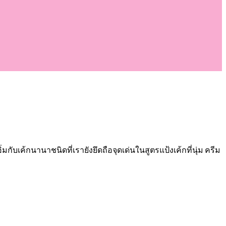
มกับเค้กนานาชนิดที่เรายังยึดถือจุดเด่นในสูตรแป้งเค้กที่นุ่ม ครีม